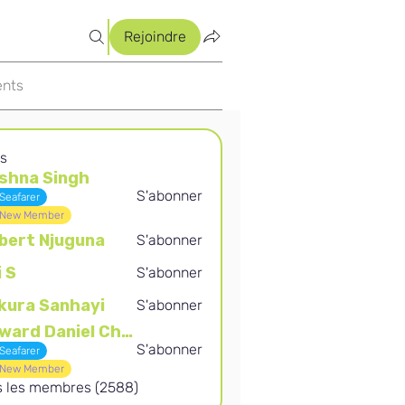
Rejoindre
nts
s
shna Singh
S'abonner
Seafarer
Singh
New Member
bert Njuguna
S'abonner
Njuguna
i S
S'abonner
kura Sanhayi
S'abonner
Sanhayi
Edward Daniel Chauke
S'abonner
Seafarer
Daniel Chauke
New Member
us les membres (2588)