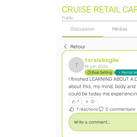
CRUISE RETAIL CA
Public
Discussion
Médias
Retour
tsrelebogile
14 juin 2026
tsrelebogile
Goal Setting
Mental W
I finished LEARNING ABOUT A D
about this, my mind, body and sou
could be today me experiencing
7
7 réactions
0 commentaire
Write a comment...