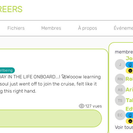
REERS
Fichiers
Membres
À propos
Événeme
membre
Jo
Joshna 
ellbeing
AY IN THE LIFE ONBOARD...! 🚀Wooow learning 
Ro
Robert 
l just went off to join the cruise, felt like it 
Ar
 this right hand. 
Ari S
Ta
Takura 
127 vues
Edward 
Voir to