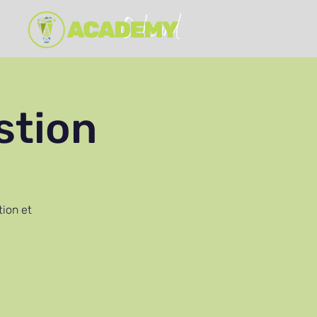
stion
ion et