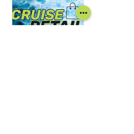
CRUISE RETAIL CAREERS
Public
•
2 602 membres
Rejoindre