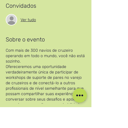
Convidados
Ver tudo
Sobre o evento
Com mais de 300 navios de cruzeiro
operando em todo o mundo, você não está
sozinho.
Ofereceremos uma oportunidade
verdadeiramente única de participar de
workshops de suporte de pares no varejo
de cruzeiros e de conectá-lo a outros
profissionais de nível semelhante para que
possam compartilhar suas experiências,
conversar sobre seus desafios e apoiar uns
aos outros para melhorar suas habilidades.
As sessões informais com participantes
Compartilhe esse evento
limitados serão realizadas continuamente
para garantir que você se sinta