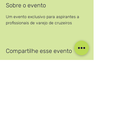
Sobre o evento
Um evento exclusivo para aspirantes a 
profissionais de varejo de cruzeiros
Compartilhe esse evento
Nossas mídias sociais
Blog
Home
Training
About Us
Groups
Terms & Conditions
Links
Privacy Policy