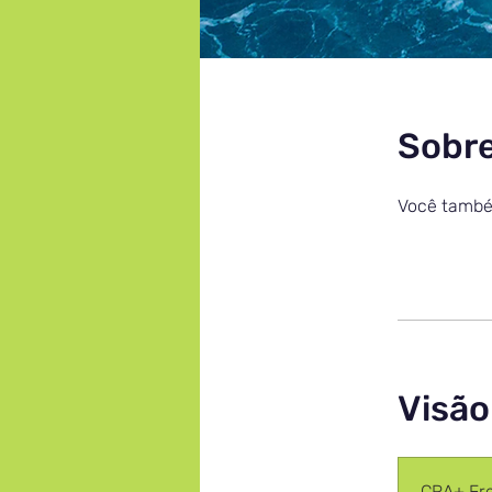
Sobr
Você também
Visão
CRA+ Fr