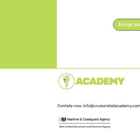
Enviar so
(c) Cruise Retail Academy 2024
Registrado no Reino Unido no. XXXXXX
Contate-nos:
info@cruiseretailacademy.co