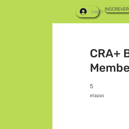
INSCREVER
Login
CRA+ B
Member
5 etapas
5
etapas