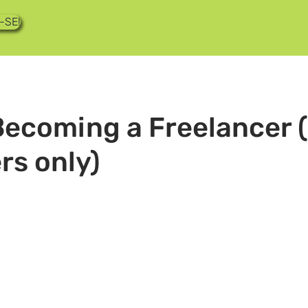
-SE!
ecoming a Freelancer 
s only)