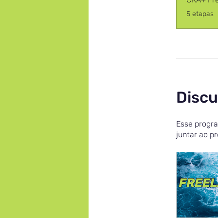
.
5 etapas
Discu
Esse progra
juntar ao p