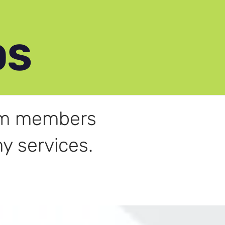
OS
rom members
y services.