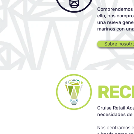
Comprendemos el
ello, nos compro
una nueva gener
marinos con una 
Sobre nosotr
REC
Cruise Retail Ac
necesidades de 
Nos centramos es