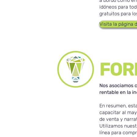
a bordo como en 
idóneos para tod
gratuitos para l
Visita la página
FOR
Nos asociamos co
rentable en la i
En resumen, esta
capacitar al may
de venta y narra
Utilizamos nues
línea para compr