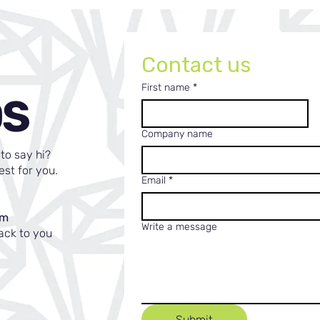
Contact us
First name
*
OS
Company name
to say hi?
est for you.
Email
*
om
Write a message
ack to you
Submit