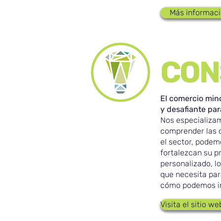
Más informac
CON
El comercio mino
y desafiante par
Nos especializa
comprender las c
el sector, podem
fortalezcan su p
personalizado, l
que necesita pa
cómo podemos im
Visita el sitio w