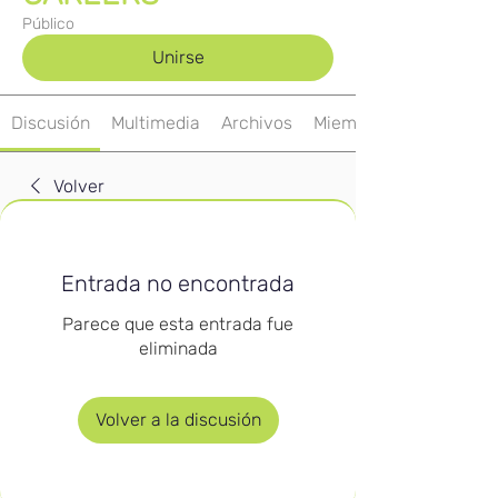
Público
Unirse
Discusión
Multimedia
Archivos
Miembros
Volver
Entrada no encontrada
Parece que esta entrada fue
eliminada
Volver a la discusión