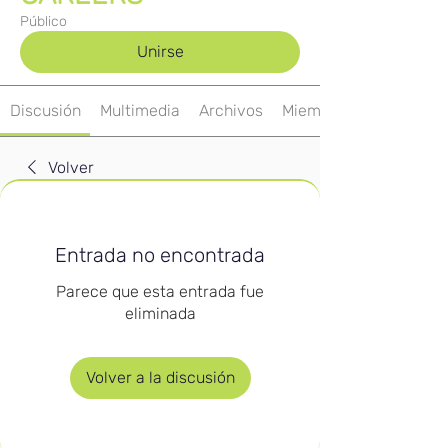
Público
Unirse
Discusión
Multimedia
Archivos
Miembros
Volver
Entrada no encontrada
Parece que esta entrada fue
eliminada
Volver a la discusión