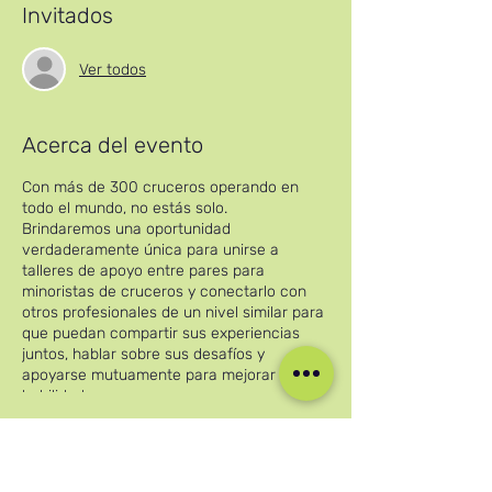
Invitados
Ver todos
Acerca del evento
Con más de 300 cruceros operando en
todo el mundo, no estás solo.
Brindaremos una oportunidad
verdaderamente única para unirse a
talleres de apoyo entre pares para
minoristas de cruceros y conectarlo con
otros profesionales de un nivel similar para
que puedan compartir sus experiencias
juntos, hablar sobre sus desafíos y
apoyarse mutuamente para mejorar sus
habilidades.
Las sesiones informales limitadas para
Compartir este evento
participantes se llevarán a cabo
continuamente para garantizar que usted