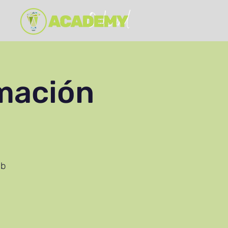
mación
eb