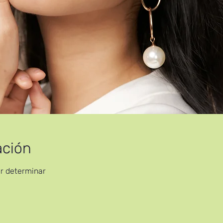
ación
or determinar