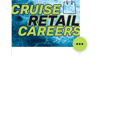
CRUISE RETAIL CAREERS
Público
•
2600 miembros
Únete
Nuestras Redes Sociales