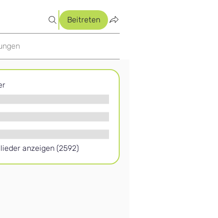
Beitreten
tungen
er
glieder anzeigen (2592)