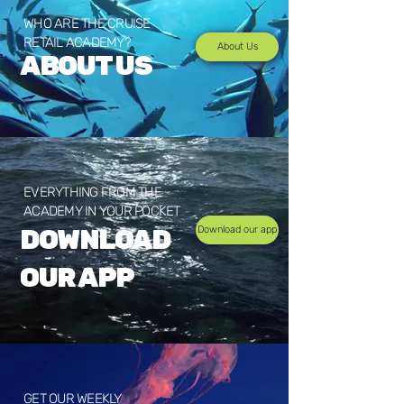
WHO ARE THE CRUISE
RETAIL ACADEMY?
About Us
ABOUT US
EVERYTHING FROM THE
ACADEMY IN YOUR POCKET
DOWNLOAD
Download our app
OUR APP
GET OUR WEEKLY