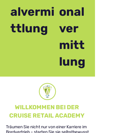
alvermi
onal
ttlung
ver
mitt
lung
WILLKOMMEN BEI DER
CRUISE RETAIL ACADEMY
Träumen Sie nicht nur von einer Karriere im
Bordvertrieb – starten Sie sie selbstbewusst