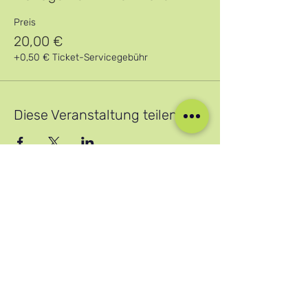
Preis
20,00 €
+0,50 € Ticket-Servicegebühr
Diese Veranstaltung teilen
Unsere sozialen Medien
Blog
Home
Training
About Us
Groups
Terms & Conditions
Links
Privacy Policy
Corporate
Recruitment