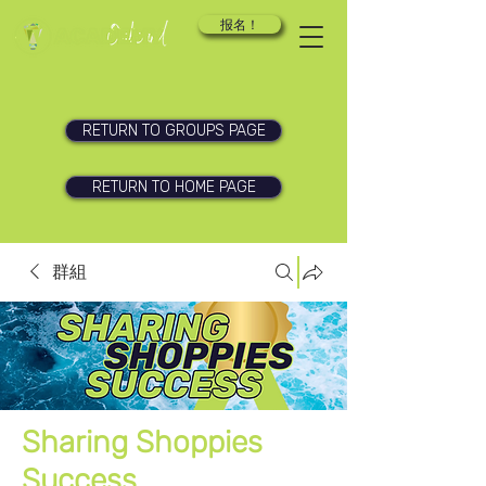
报名！
RETURN TO GROUPS PAGE
RETURN TO HOME PAGE
群組
Sharing Shoppies
Success