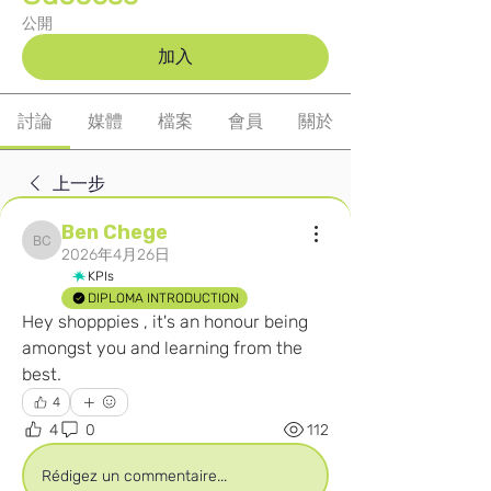
公開
加入
討論
媒體
檔案
會員
關於
上一步
Ben Chege
Ben Chege
2026年4月26日
KPIs
DIPLOMA INTRODUCTION
Hey shopppies , it's an honour being 
amongst you and learning from the 
best.
4
4
0
112
Rédigez un commentaire...