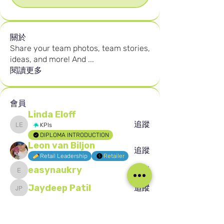
關於
Share your team photos, team stories,
ideas, and more! And
...
閱讀更多
會員
Linda Eloff
追蹤
KPIs
Linda Eloff
DIPLOMA INTRODUCTION
Leon van Biljon
追蹤
Retail Leadership
Retailer
easynaukry
追蹤
easynaukry
Jaydeep Patil
追蹤
Jaydeep Patil
Buhle Sixoto
追蹤
Buhle Sixoto
KPIs
查看所有會員（1580）