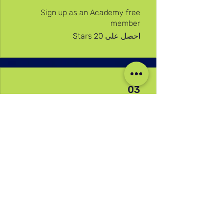
Sign up as an Academy free
member
احصل على 20 Stars
03
استرداد المكافآت
Academy Reward
200 Stars = خصم 100% برنامج محدد
عبر الإنترنت
وسائل التواصل الاجتماعي لدينا