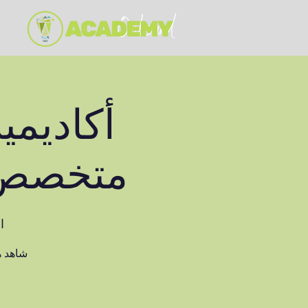
أكاديمية
متخصص ف
ا
شاهد ه