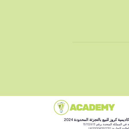
كاديمية كروز للبيع بالتجزئة المحدودة 2024
ي المملكة المتحدة برقم 15702613
ة التجارية: UK00004050730