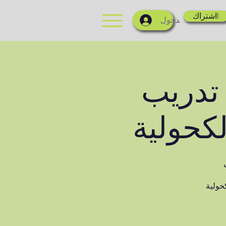
اشتراك!
تسجيل الدخول
- تدريب
كحولية
حولية