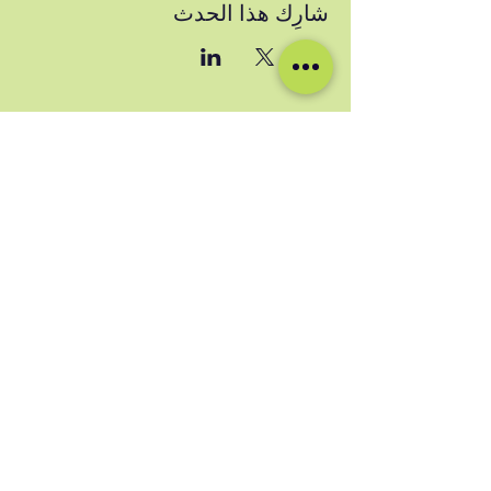
شارِك هذا الحدث
وسائل التواصل الاجتماعي لدينا
Blog
Home
Training
About Us
Groups
Terms & Conditions
Links
Privacy Policy
Corporate
Recruitment
(ج) أكاديمية كروز للبيع بالتجزئة المحدودة
2024
مسجلة في المملكة المتحدة برقم
15702613
رقم العلامة التجارية: UK00004050730
info@cruiseretailacademy.com
اتصل بنا: