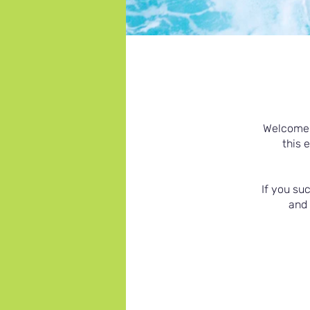
Welcome t
this 
If you su
and 