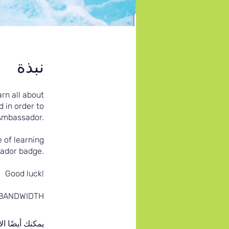
نبذة
rn all about
 in order to
Ambassador.
e of learning
sador badge.
Good luck!
 BANDWIDTH
يمكنك أيضًا ال