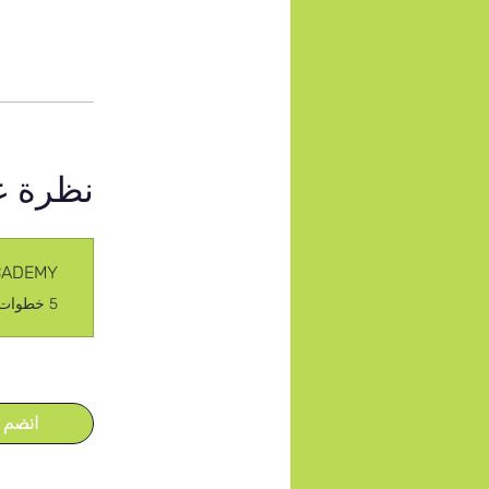
نظرة ع
ACADEMY
.
5 خطوات
انضم