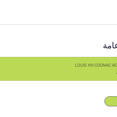
امة
LOUIS XIII COGNAC 