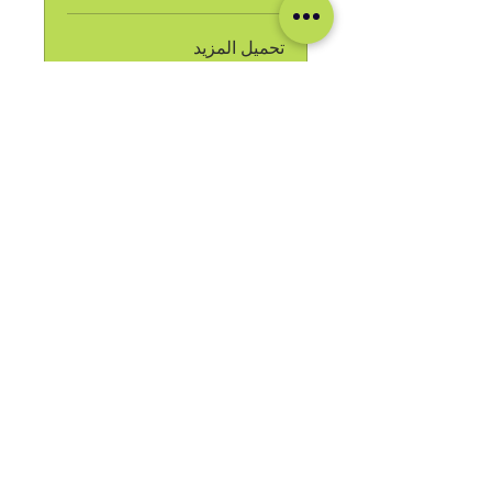
تحميل المزيد
انضم
وسائل التواصل الاجتماعي لدينا
Blog
Home
Training
About Us
Groups
Terms & Conditions
Links
Privacy Policy
Corporate
Recruitment