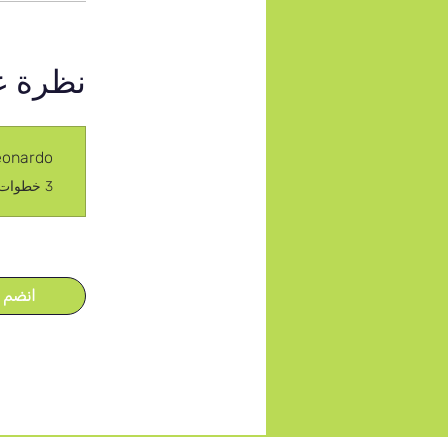
نظرة ع
Leonardo
.
3 خطوات
انضم