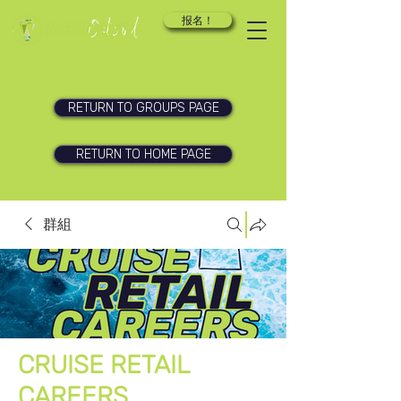
报名！
RETURN TO GROUPS PAGE
RETURN TO HOME PAGE
群組
CRUISE RETAIL
CAREERS