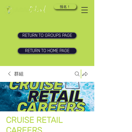
报名！
RETURN TO GROUPS PAGE
RETURN TO HOME PAGE
群組
CRUISE RETAIL
CAREERS