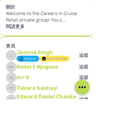
關於
Welcome to the Careers in Cruise
Retail private group! You c
...
閱讀更多
會員
Joshna Singh
追蹤
Joshna Singh
Seafarer
New Member
Robert Njuguna
追蹤
Robert Njuguna
Ari S
追蹤
Ari S
Takura Sanhayi
追蹤
Takura Sanhayi
Edward Daniel Chauke
追蹤
Edward Daniel Chauke
Seafarer
New Member
查看所有會員（2593）