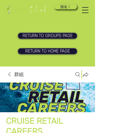
报名！
RETURN TO GROUPS PAGE
RETURN TO HOME PAGE
群組
CRUISE RETAIL
CAREERS